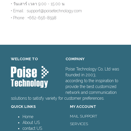
• วันเสาร์ เวลา 9:00 - 15:00 น
• Email : support@poisetechnology.com
• Phone : +662-656-8598
WELCOME TO
COMPANY
Poise Technology Co, Ltd was
founded in 2003,
according to the inspiration to
provide the best customized
network and communication
solutions to satisfy variety for customer preferences.
QUICK LINKS
MY ACCOUNT
MAIL SUPPORT
Home
About US
SERVICES
contact US